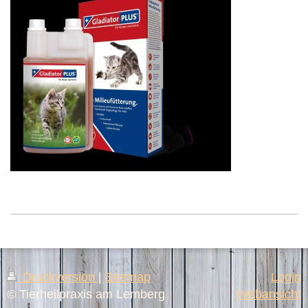
Druckversion
|
Sitemap
Login
© Tierheilpraxis am Lemberg
Webansicht